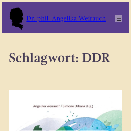
Zum
Inhalt
Dr. phil. Angelika Weirauch
springen
Schlagwort:
DDR